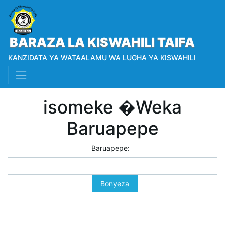
BARAZA LA KISWAHILI TAIFA
KANZIDATA YA WATAALAMU WA LUGHA YA KISWAHILI
isomeke �Weka
Baruapepe
Baruapepe:
Bonyeza